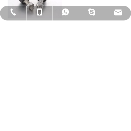
jennyguo@fazcwj.com
+86-769-85303229
+86-13763283864
+86-13763283864
갈리나910902
스토퍼볼트 충격흡수형
UNST
귀하의 메시지
빠른 링크