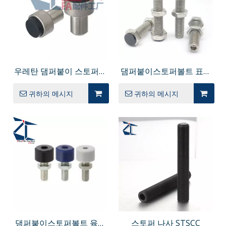
우레탄 댐퍼붙이 스토퍼볼
댐퍼붙이스토퍼볼트 표준
트 원형선단 USTMH
형 스트레이트형 UST
귀하의 메시지
귀하의 메시지
SUST LUST PUST PSST
댐퍼붙이스토퍼볼트 육각
스토퍼 나사 STSCC