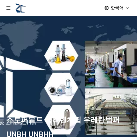
한국어
스토퍼볼트 육각렌치팁 우레탄범퍼
UNBH UNBHH