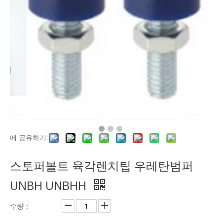
에 공유하기:
스토퍼볼트 육각렌치팁 우레탄범퍼
UNBH UNBHH
수량：