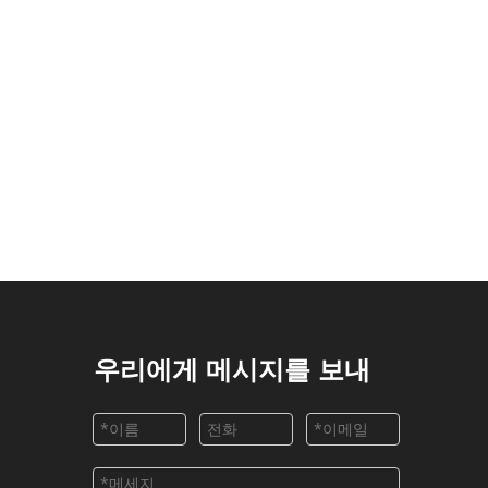
우리에게 메시지를 보내