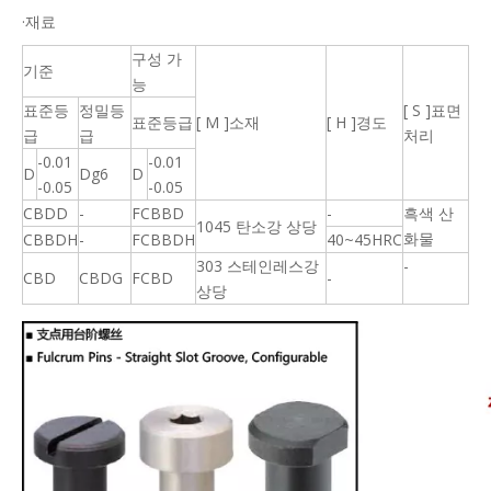
·재료
구성 가
기준
능
표준등
정밀등
[ S ]표면
표준등급
[ M ]소재
[ H ]경도
급
급
처리
-0.01
-0.01
D
Dg6
D
-0.05
-0.05
CBDD
-
FCBBD
-
흑색 산
1045 탄소강 상당
화물
CBBDH
-
FCBBDH
40~45HRC
303 스테인레스강
-
CBD
CBDG
FCBD
-
상당