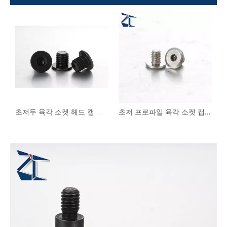
켓 캡 나사 M2 M12 CBS CBSST
초저두 육각 소켓 헤드 캡 나사 CBSS CBSTS
초저 프로파일 육각 소켓 캡 나사 CBSTSR M2-M6