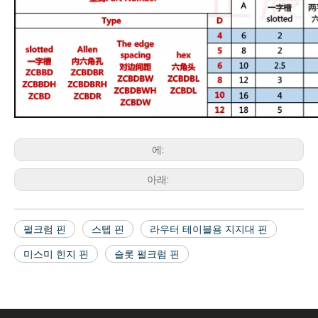
에:
아래:
펄크럼 핀
스텝 핀
라우터 테이블용 지지대 핀
미스미 힌지 핀
슬롯 펄크럼 핀