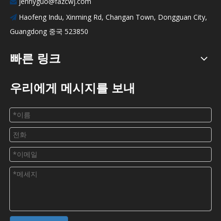
jennyguo@fazcwj.com

Haofeng Indu, Xinming Rd, Changan Town, Dongguan City,

Guangdong 중국 523850
빠른 링크
우리에게 메시지를 보내