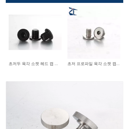
켓 캡 나사 M2 M12 CBS CBSST
초저두 육각 소켓 헤드 캡 나사 CBSS CBSTS
초저 프로파일 육각 소켓 캡 나사 CBSTSR M2-M6